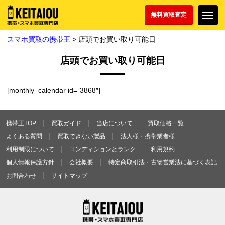
無料買取査定
スマホ買取の携帯王
> 店頭でお買い取り可能日
店頭でお買い取り可能日
[monthly_calendar id=”3868″]
携帯王TOP
買取ガイド
当店について
買取価格一覧
よくある質問
買取できない製品
法人様・携帯業者様
利用制限について
コンディションとランク
利用規約
個人情報保護方針
会社概要
特定商取引法・古物営業法に基づく表記
お問合わせ
サイトマップ