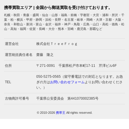
携帯買取エリア | 全国から郵送買取を受け付けております。
札幌・秋田・青森・盛岡・仙台・山形・福島・前橋・宇都宮・大宮・浦和・所沢・千
葉・柏・横浜・甲府・静岡・浜松・長野・名古屋・岐阜・岡崎・大津・京都・大阪・
奈良・和歌山・新潟・富山・金沢・福井・神戸・鳥取・広島・山口・高松・徳島・松
山・高知・福岡・佐賀・長崎・大分・熊本・宮崎・鹿児島・那覇など
運営会社
株式会社ＴｒｅｅＦｒｏｇ
運営統括責任者名
齋藤 隆之
住所
〒271-0091 千葉県松戸市本町17-11 芹澤ビル6F
050-5275-0565（留守番電話での対応となります。お急
TEL
ぎの方は
お問い合わせフォーム
よりお問い合わせくださ
い。）
古物商許可番号
千葉県公安委員会 第441070002385号
© 2010-2026
携帯王
All rights reserved.