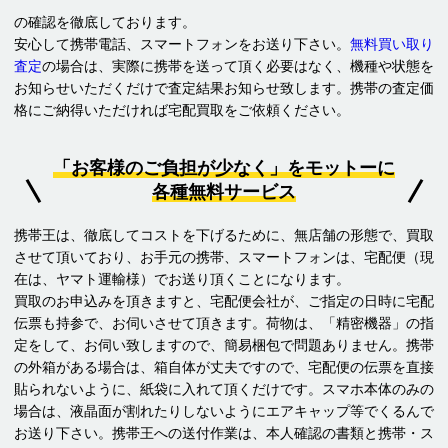
の確認を徹底しております。
安心して携帯電話、スマートフォンをお送り下さい。
無料買い取り
査定
の場合は、実際に携帯を送って頂く必要はなく、機種や状態を
お知らせいただくだけで査定結果お知らせ致します。携帯の査定価
格にご納得いただければ宅配買取をご依頼ください。
「お客様のご負担が少なく」
をモットーに
各種無料サービス
携帯王は、徹底してコストを下げるために、無店舗の形態で、買取
させて頂いており、お手元の携帯、スマートフォンは、宅配便（現
在は、ヤマト運輸様）でお送り頂くことになります。
買取のお申込みを頂きますと、宅配便会社が、ご指定の日時に宅配
伝票も持参で、お伺いさせて頂きます。荷物は、「精密機器」の指
定をして、お伺い致しますので、簡易梱包で問題ありません。携帯
の外箱がある場合は、箱自体が丈夫ですので、宅配便の伝票を直接
貼られないように、紙袋に入れて頂くだけです。スマホ本体のみの
場合は、液晶面が割れたりしないようにエアキャップ等でくるんで
お送り下さい。携帯王への送付作業は、本人確認の書類と携帯・ス