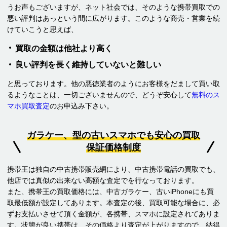
うお声もございますが、ネット社会では、そのような携帯買取での
悪い評判はあっという間に広がります。このような商売・営業を続
けていこうと思えば、
買取の金額は他社より高く
良い評判を長く維持していないと難しい
と思っております。他の悪徳業者のようにお客様をだまして買い取
るようなことは、一切ございませんので、どうぞ安心して
無料のス
マホ買取査定
のお申込み下さい。
ガラケー、型の古いスマホでも安心の買取
保証価格制度
携帯王は独自の中古携帯販売網により、中古携帯電話の買取でも、
他店では真似の出来ない高額な査定でを行なっております。
また、携帯王の買取価格には、中古ガラケー、古いiPhoneにも買
取最低額が設定してあります。本査定の後、買取可能な場合に、必
ずお支払いさせて頂く金額が、各携帯、スマホに設定されてありま
す。状態が良い携帯は、その価格より査定が上がりますので、納得