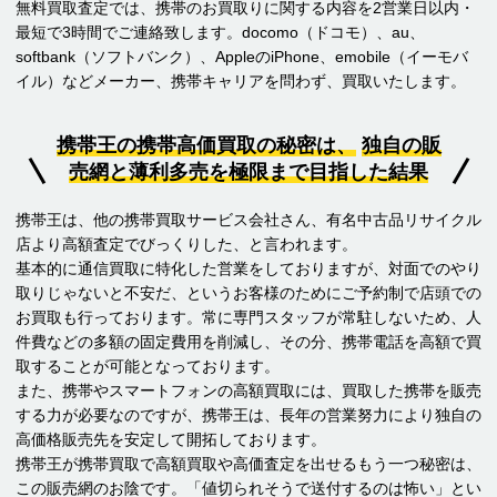
無料買取査定では、携帯のお買取りに関する内容を2営業日以内・
最短で3時間でご連絡致します。docomo（ドコモ）、au、
softbank（ソフトバンク）、AppleのiPhone、emobile（イーモバ
イル）などメーカー、携帯キャリアを問わず、買取いたします。
携帯王の携帯高価買取の秘密は、
独自の販
売網と薄利多売を極限まで目指した結果
携帯王は、他の携帯買取サービス会社さん、有名中古品リサイクル
店より高額査定でびっくりした、と言われます。
基本的に通信買取に特化した営業をしておりますが、対面でのやり
取りじゃないと不安だ、というお客様のためにご予約制で店頭での
お買取も行っております。常に専門スタッフが常駐しないため、人
件費などの多額の固定費用を削減し、その分、携帯電話を高額で買
取することが可能となっております。
また、携帯やスマートフォンの高額買取には、買取した携帯を販売
する力が必要なのですが、携帯王は、長年の営業努力により独自の
高価格販売先を安定して開拓しております。
携帯王が携帯買取で高額買取や高価査定を出せるもう一つ秘密は、
この販売網のお陰です。「値切られそうで送付するのは怖い」とい