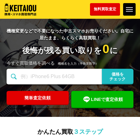
無料買取査定
機種変更などで不要になった中古スマホお売りください。
自宅に
居たまま、らくらく高額買取！
0
後悔が残る買い取りを
に
今すぐ買取価格を調べる
機種名を入力（半角英数字）
価格を
チェック
簡単査定依頼
LINEで査定依頼
かんたん買取
３ステップ