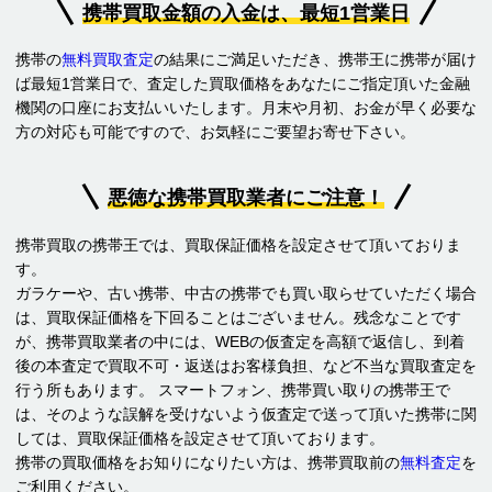
携帯買取金額の入金は、最短1営業日
携帯の
無料買取査定
の結果にご満足いただき、携帯王に携帯が届け
ば最短1営業日で、査定した買取価格をあなたにご指定頂いた金融
機関の口座にお支払いいたします。月末や月初、お金が早く必要な
方の対応も可能ですので、お気軽にご要望お寄せ下さい。
悪徳な携帯買取業者にご注意！
携帯買取の携帯王では、買取保証価格を設定させて頂いておりま
す。
ガラケーや、古い携帯、中古の携帯でも買い取らせていただく場合
は、買取保証価格を下回ることはございません。残念なことです
が、携帯買取業者の中には、WEBの仮査定を高額で返信し、到着
後の本査定で買取不可・返送はお客様負担、など不当な買取査定を
行う所もあります。 スマートフォン、携帯買い取りの携帯王で
は、そのような誤解を受けないよう仮査定で送って頂いた携帯に関
しては、買取保証価格を設定させて頂いております。
携帯の買取価格をお知りになりたい方は、携帯買取前の
無料査定
を
ご利用ください。