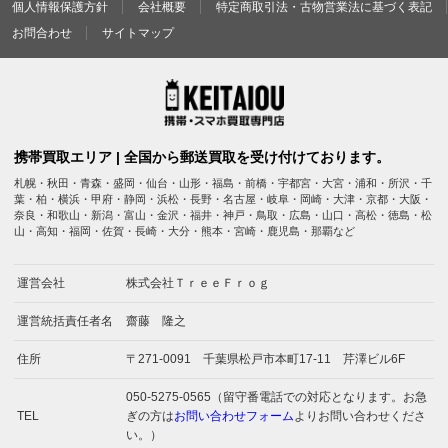
個人情報保護方針
会社概要
特定商取引法・古物営業法に基づく表記
お問合わせ
サイトマップ
携帯買取エリア | 全国から郵送買取を受け付けております。
札幌・秋田・青森・盛岡・仙台・山形・福島・前橋・宇都宮・大宮・浦和・所沢・千
葉・柏・横浜・甲府・静岡・浜松・長野・名古屋・岐阜・岡崎・大津・京都・大阪・
奈良・和歌山・新潟・富山・金沢・福井・神戸・鳥取・広島・山口・高松・徳島・松
山・高知・福岡・佐賀・長崎・大分・熊本・宮崎・鹿児島・那覇など
運営会社
株式会社ＴｒｅｅＦｒｏｇ
運営統括責任者名
齋藤 隆之
住所
〒271-0091 千葉県松戸市本町17-11 芹澤ビル6F
050-5275-0565（留守番電話での対応となります。お急
TEL
ぎの方は
お問い合わせフォーム
よりお問い合わせくださ
い。）