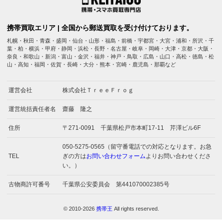
携帯買取エリア | 全国から郵送買取を受け付けております。
札幌・秋田・青森・盛岡・仙台・山形・福島・前橋・宇都宮・大宮・浦和・所沢・千
葉・柏・横浜・甲府・静岡・浜松・長野・名古屋・岐阜・岡崎・大津・京都・大阪・
奈良・和歌山・新潟・富山・金沢・福井・神戸・鳥取・広島・山口・高松・徳島・松
山・高知・福岡・佐賀・長崎・大分・熊本・宮崎・鹿児島・那覇など
運営会社
株式会社ＴｒｅｅＦｒｏｇ
運営統括責任者名
齋藤 隆之
住所
〒271-0091 千葉県松戸市本町17-11 芹澤ビル6F
050-5275-0565（留守番電話での対応となります。お急
TEL
ぎの方は
お問い合わせフォーム
よりお問い合わせくださ
い。）
古物商許可番号
千葉県公安委員会 第441070002385号
© 2010-2026
携帯王
All rights reserved.