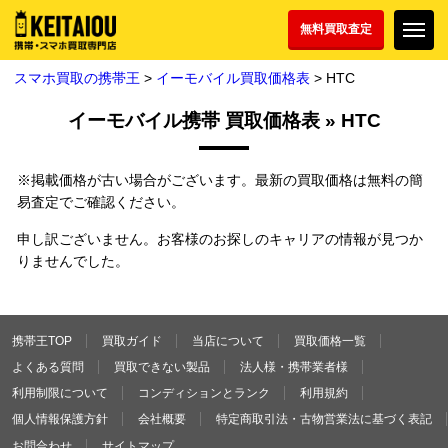
無料買取査定
スマホ買取の携帯王
>
イーモバイル買取価格表
> HTC
イーモバイル携帯 買取価格表 » HTC
※掲載価格が古い場合がございます。最新の買取価格は無料の簡
易査定でご確認ください。
申し訳ございません。お客様のお探しのキャリアの情報が見つか
りませんでした。
携帯王TOP
買取ガイド
当店について
買取価格一覧
よくある質問
買取できない製品
法人様・携帯業者様
利用制限について
コンディションとランク
利用規約
個人情報保護方針
会社概要
特定商取引法・古物営業法に基づく表記
お問合わせ
サイトマップ