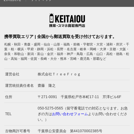
携帯買取エリア | 全国から郵送買取を受け付けております。
札幌・秋田・青森・盛岡・仙台・山形・福島・前橋・宇都宮・大宮・浦和・所沢・千
葉・柏・横浜・甲府・静岡・浜松・長野・名古屋・岐阜・岡崎・大津・京都・大阪・
奈良・和歌山・新潟・富山・金沢・福井・神戸・鳥取・広島・山口・高松・徳島・松
山・高知・福岡・佐賀・長崎・大分・熊本・宮崎・鹿児島・那覇など
運営会社
株式会社ＴｒｅｅＦｒｏｇ
運営統括責任者名
齋藤 隆之
住所
〒271-0091 千葉県松戸市本町17-11 芹澤ビル6F
050-5275-0565（留守番電話での対応となります。お急
TEL
ぎの方は
お問い合わせフォーム
よりお問い合わせくださ
い。）
古物商許可番号
千葉県公安委員会 第441070002385号