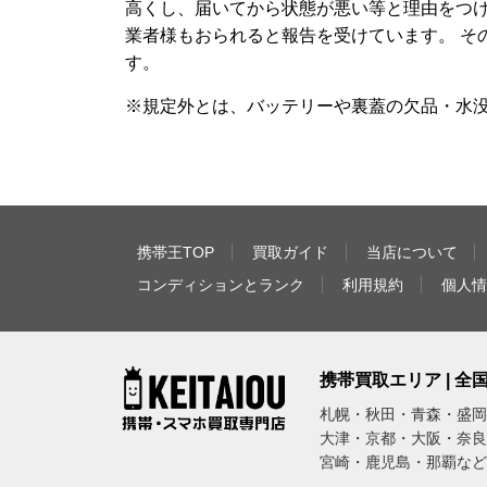
高くし、届いてから状態が悪い等と理由をつ
業者様もおられると報告を受けています。 そ
す。
※規定外とは、バッテリーや裏蓋の欠品・水
携帯王TOP
買取ガイド
当店について
コンディションとランク
利用規約
個人情
携帯買取エリア | 
札幌・秋田・青森・盛岡
大津・京都・大阪・奈良
宮崎・鹿児島・那覇など