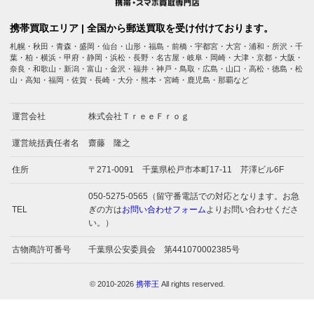
携帯買取エリア | 全国から郵送買取を受け付けております。
札幌・秋田・青森・盛岡・仙台・山形・福島・前橋・宇都宮・大宮・浦和・所沢・千
葉・柏・横浜・甲府・静岡・浜松・長野・名古屋・岐阜・岡崎・大津・京都・大阪・
奈良・和歌山・新潟・富山・金沢・福井・神戸・鳥取・広島・山口・高松・徳島・松
山・高知・福岡・佐賀・長崎・大分・熊本・宮崎・鹿児島・那覇など
運営会社
株式会社ＴｒｅｅＦｒｏｇ
運営統括責任者名
齋藤 隆之
住所
〒271-0091 千葉県松戸市本町17-11 芹澤ビル6F
050-5275-0565（留守番電話での対応となります。お急
TEL
ぎの方は
お問い合わせフォーム
よりお問い合わせくださ
い。）
古物商許可番号
千葉県公安委員会 第441070002385号
© 2010-2026
携帯王
All rights reserved.