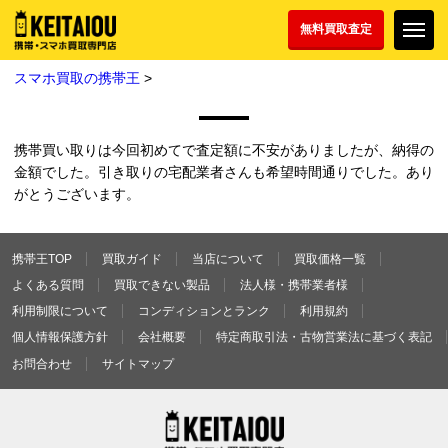
無料買取査定
スマホ買取の携帯王
>
携帯買い取りは今回初めてで査定額に不安がありましたが、納得の
金額でした。引き取りの宅配業者さんも希望時間通りでした。あり
がとうございます。
携帯王TOP
買取ガイド
当店について
買取価格一覧
よくある質問
買取できない製品
法人様・携帯業者様
利用制限について
コンディションとランク
利用規約
個人情報保護方針
会社概要
特定商取引法・古物営業法に基づく表記
お問合わせ
サイトマップ