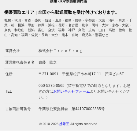
携帯買取エリア | 全国から郵送買取を受け付けております。
札幌・秋田・青森・盛岡・仙台・山形・福島・前橋・宇都宮・大宮・浦和・所沢・千
葉・柏・横浜・甲府・静岡・浜松・長野・名古屋・岐阜・岡崎・大津・京都・大阪・
奈良・和歌山・新潟・富山・金沢・福井・神戸・鳥取・広島・山口・高松・徳島・松
山・高知・福岡・佐賀・長崎・大分・熊本・宮崎・鹿児島・那覇など
運営会社
株式会社ＴｒｅｅＦｒｏｇ
運営統括責任者名
齋藤 隆之
住所
〒271-0091 千葉県松戸市本町17-11 芹澤ビル6F
050-5275-0565（留守番電話での対応となります。お急
TEL
ぎの方は
お問い合わせフォーム
よりお問い合わせくださ
い。）
古物商許可番号
千葉県公安委員会 第441070002385号
© 2010-2026
携帯王
All rights reserved.