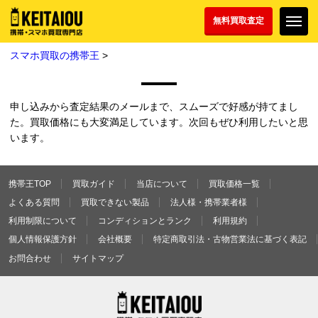
無料買取査定
スマホ買取の携帯王
>
申し込みから査定結果のメールまで、スムーズで好感が持てまし
た。買取価格にも大変満足しています。次回もぜひ利用したいと思
います。
携帯王TOP
買取ガイド
当店について
買取価格一覧
よくある質問
買取できない製品
法人様・携帯業者様
利用制限について
コンディションとランク
利用規約
個人情報保護方針
会社概要
特定商取引法・古物営業法に基づく表記
お問合わせ
サイトマップ