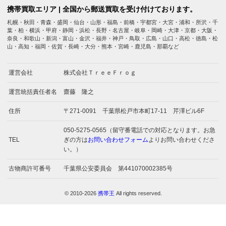
携帯買取エリア | 全国から郵送買取を受け付けております。
札幌・秋田・青森・盛岡・仙台・山形・福島・前橋・宇都宮・大宮・浦和・所沢・千
葉・柏・横浜・甲府・静岡・浜松・長野・名古屋・岐阜・岡崎・大津・京都・大阪・
奈良・和歌山・新潟・富山・金沢・福井・神戸・鳥取・広島・山口・高松・徳島・松
山・高知・福岡・佐賀・長崎・大分・熊本・宮崎・鹿児島・那覇など
運営会社
株式会社ＴｒｅｅＦｒｏｇ
運営統括責任者名
齋藤 隆之
住所
〒271-0091 千葉県松戸市本町17-11 芹澤ビル6F
050-5275-0565（留守番電話での対応となります。お急
TEL
ぎの方は
お問い合わせフォーム
よりお問い合わせくださ
い。）
古物商許可番号
千葉県公安委員会 第441070002385号
© 2010-2026
携帯王
All rights reserved.