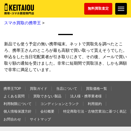
無料買取査定
スマホ買取の携帯王
>
新品でも使う予定の無い携帯端末。ネットで買取先を調べたとこ
ろ、携帯王さんのところが最も高額で買い取って貰えそうでした。
申込をした当日宅配業者が引き取りにきて、その後、メールで買い
取り額の通知を受けました。非常に短期間で買取頂き、しかも満額
で非常に満足しています。
携帯王TOP
買取ガイド
当店について
買取価格一覧
よくある質問
買取できない製品
法人様・携帯業者様
利用制限について
コンディションとランク
利用規約
個人情報保護方針
会社概要
特定商取引法・古物営業法に基づく表記
お問合わせ
サイトマップ