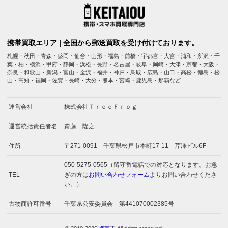
携帯買取エリア | 全国から郵送買取を受け付けております。
札幌・秋田・青森・盛岡・仙台・山形・福島・前橋・宇都宮・大宮・浦和・所沢・千
葉・柏・横浜・甲府・静岡・浜松・長野・名古屋・岐阜・岡崎・大津・京都・大阪・
奈良・和歌山・新潟・富山・金沢・福井・神戸・鳥取・広島・山口・高松・徳島・松
山・高知・福岡・佐賀・長崎・大分・熊本・宮崎・鹿児島・那覇など
運営会社
株式会社ＴｒｅｅＦｒｏｇ
運営統括責任者名
齋藤 隆之
住所
〒271-0091 千葉県松戸市本町17-11 芹澤ビル6F
050-5275-0565（留守番電話での対応となります。お急
TEL
ぎの方は
お問い合わせフォーム
よりお問い合わせくださ
い。）
古物商許可番号
千葉県公安委員会 第441070002385号