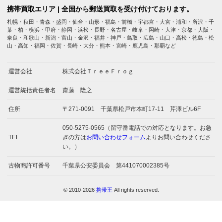
携帯買取エリア | 全国から郵送買取を受け付けております。
札幌・秋田・青森・盛岡・仙台・山形・福島・前橋・宇都宮・大宮・浦和・所沢・千
葉・柏・横浜・甲府・静岡・浜松・長野・名古屋・岐阜・岡崎・大津・京都・大阪・
奈良・和歌山・新潟・富山・金沢・福井・神戸・鳥取・広島・山口・高松・徳島・松
山・高知・福岡・佐賀・長崎・大分・熊本・宮崎・鹿児島・那覇など
運営会社
株式会社ＴｒｅｅＦｒｏｇ
運営統括責任者名
齋藤 隆之
住所
〒271-0091 千葉県松戸市本町17-11 芹澤ビル6F
050-5275-0565（留守番電話での対応となります。お急
TEL
ぎの方は
お問い合わせフォーム
よりお問い合わせくださ
い。）
古物商許可番号
千葉県公安委員会 第441070002385号
© 2010-2026
携帯王
All rights reserved.