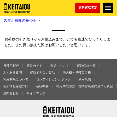
無料買取査定
スマホ買取の携帯王
>
お荷物の引き取りからお振込みまで、とても迅速でびっくりしま
した。また買い換えた際はお願いしたいと思います。
携帯王TOP
買取ガイド
当店について
買取価格一覧
よくある質問
買取できない製品
法人様・携帯業者様
利用制限について
コンディションとランク
利用規約
個人情報保護方針
会社概要
特定商取引法・古物営業法に基づく表記
お問合わせ
サイトマップ