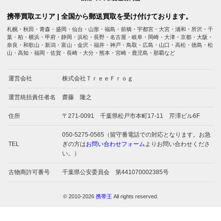
携帯買取エリア | 全国から郵送買取を受け付けております。
札幌・秋田・青森・盛岡・仙台・山形・福島・前橋・宇都宮・大宮・浦和・所沢・千
葉・柏・横浜・甲府・静岡・浜松・長野・名古屋・岐阜・岡崎・大津・京都・大阪・
奈良・和歌山・新潟・富山・金沢・福井・神戸・鳥取・広島・山口・高松・徳島・松
山・高知・福岡・佐賀・長崎・大分・熊本・宮崎・鹿児島・那覇など
運営会社
株式会社ＴｒｅｅＦｒｏｇ
運営統括責任者名
齋藤 隆之
住所
〒271-0091 千葉県松戸市本町17-11 芹澤ビル6F
050-5275-0565（留守番電話での対応となります。お急
TEL
ぎの方は
お問い合わせフォーム
よりお問い合わせくださ
い。）
古物商許可番号
千葉県公安委員会 第441070002385号
© 2010-2026
携帯王
All rights reserved.