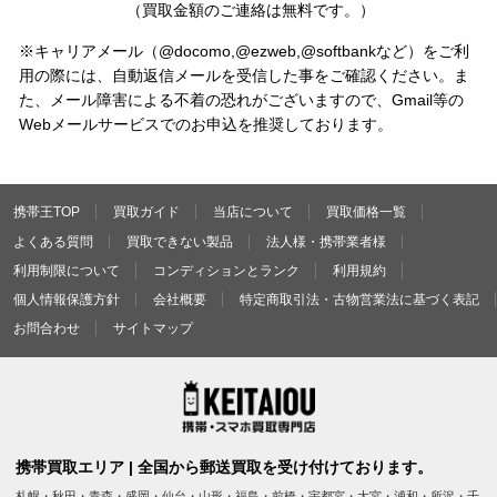
（買取金額のご連絡は無料です。）
※キャリアメール（@docomo,@ezweb,@softbankなど）をご利
用の際には、自動返信メールを受信した事をご確認ください。ま
た、メール障害による不着の恐れがございますので、Gmail等の
Webメールサービスでのお申込を推奨しております。
携帯王TOP
買取ガイド
当店について
買取価格一覧
よくある質問
買取できない製品
法人様・携帯業者様
利用制限について
コンディションとランク
利用規約
個人情報保護方針
会社概要
特定商取引法・古物営業法に基づく表記
お問合わせ
サイトマップ
携帯買取エリア | 全国から郵送買取を受け付けております。
札幌・秋田・青森・盛岡・仙台・山形・福島・前橋・宇都宮・大宮・浦和・所沢・千