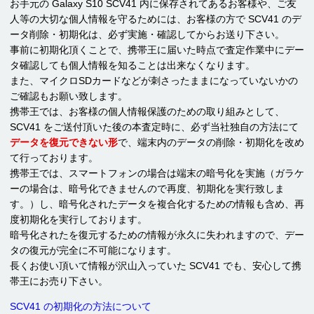
お手元の Galaxy S10 SCV41 内に保存されてあるお客様や、ご友
人等の大切な個人情報を守るためには、お客様の方で SCV41 のデ
ータ削除・初期化は、必ず実施・確認してからお送り下さい。
事前に初期化頂くことで、携帯王に届いた時点で査定作業中にデー
タ確認しても個人情報を知ることは出来なくなります。
また、マイクロSDカードなどが刺さったままになっていないかの
ご確認もお願い致します。
携帯王では、お客様の個人情報保護のための取り組みとして、
SCV41 をご送付頂いた後の本査定時に、必ず当社独自の方法にて
データを復元できない形
で、端末内のデータの削除・初期化を改め
て行っております。
携帯王では、スマートフォンの場合は端末の暗号化を実施（ガラケ
ーの場合は、暗号化できませんので再度、初期化を実行致しま
す。）し、暗号化されたデータを複合化するための情報も含め、再
度初期化を実行しております。
暗号化されたを復元するための情報が永久に失われますので、デー
タの復元が完全に不可能になります。
長くお使い頂いて情報が沢山入っていた SCV41 でも、安心して携
帯王にお売り下さい。
SCV41 の初期化の方法について