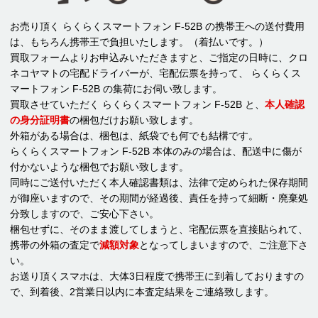
お売り頂く らくらくスマートフォン F-52B の携帯王への送付費用
は、もちろん携帯王で負担いたします。（着払いです。）
買取フォームよりお申込みいただきますと、ご指定の日時に、クロ
ネコヤマトの宅配ドライバーが、宅配伝票を持って、 らくらくス
マートフォン F-52B の集荷にお伺い致します。
買取させていただく らくらくスマートフォン F-52B と、
本人確認
の身分証明書
の梱包だけお願い致します。
外箱がある場合は、梱包は、紙袋でも何でも結構です。
らくらくスマートフォン F-52B 本体のみの場合は、配送中に傷が
付かないような梱包でお願い致します。
同時にご送付いただく本人確認書類は、法律で定められた保存期間
が御座いますので、その期間が経過後、責任を持って細断・廃棄処
分致しますので、ご安心下さい。
梱包せずに、そのまま渡してしまうと、宅配伝票を直接貼られて、
携帯の外箱の査定で
減額対象
となってしまいますので、ご注意下さ
い。
お送り頂くスマホは、大体3日程度で携帯王に到着しておりますの
で、到着後、2営業日以内に本査定結果をご連絡致します。