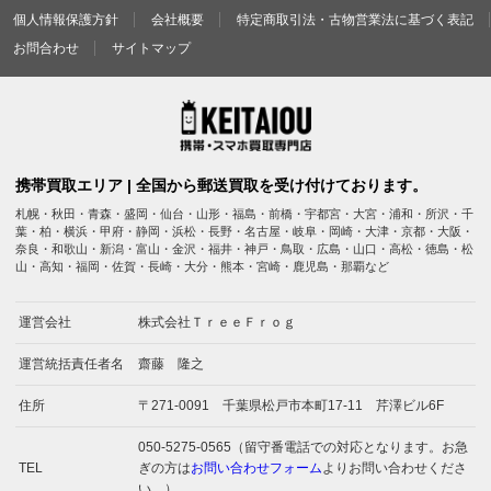
個人情報保護方針
会社概要
特定商取引法・古物営業法に基づく表記
お問合わせ
サイトマップ
携帯買取エリア | 全国から郵送買取を受け付けております。
札幌・秋田・青森・盛岡・仙台・山形・福島・前橋・宇都宮・大宮・浦和・所沢・千
葉・柏・横浜・甲府・静岡・浜松・長野・名古屋・岐阜・岡崎・大津・京都・大阪・
奈良・和歌山・新潟・富山・金沢・福井・神戸・鳥取・広島・山口・高松・徳島・松
山・高知・福岡・佐賀・長崎・大分・熊本・宮崎・鹿児島・那覇など
運営会社
株式会社ＴｒｅｅＦｒｏｇ
運営統括責任者名
齋藤 隆之
住所
〒271-0091 千葉県松戸市本町17-11 芹澤ビル6F
050-5275-0565（留守番電話での対応となります。お急
TEL
ぎの方は
お問い合わせフォーム
よりお問い合わせくださ
い。）