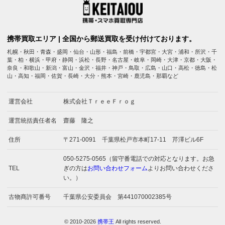
携帯買取エリア | 全国から郵送買取を受け付けております。
札幌・秋田・青森・盛岡・仙台・山形・福島・前橋・宇都宮・大宮・浦和・所沢・千
葉・柏・横浜・甲府・静岡・浜松・長野・名古屋・岐阜・岡崎・大津・京都・大阪・
奈良・和歌山・新潟・富山・金沢・福井・神戸・鳥取・広島・山口・高松・徳島・松
山・高知・福岡・佐賀・長崎・大分・熊本・宮崎・鹿児島・那覇など
運営会社
株式会社ＴｒｅｅＦｒｏｇ
運営統括責任者名
齋藤 隆之
住所
〒271-0091 千葉県松戸市本町17-11 芹澤ビル6F
050-5275-0565（留守番電話での対応となります。お急
TEL
ぎの方は
お問い合わせフォーム
よりお問い合わせくださ
い。）
古物商許可番号
千葉県公安委員会 第441070002385号
© 2010-2026
携帯王
All rights reserved.