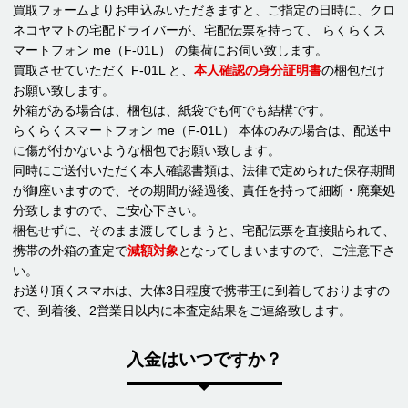
買取フォームよりお申込みいただきますと、ご指定の日時に、クロ
ネコヤマトの宅配ドライバーが、宅配伝票を持って、 らくらくス
マートフォン me（F-01L） の集荷にお伺い致します。
買取させていただく F-01L と、
本人確認の身分証明書
の梱包だけ
お願い致します。
外箱がある場合は、梱包は、紙袋でも何でも結構です。
らくらくスマートフォン me（F-01L） 本体のみの場合は、配送中
に傷が付かないような梱包でお願い致します。
同時にご送付いただく本人確認書類は、法律で定められた保存期間
が御座いますので、その期間が経過後、責任を持って細断・廃棄処
分致しますので、ご安心下さい。
梱包せずに、そのまま渡してしまうと、宅配伝票を直接貼られて、
携帯の外箱の査定で
減額対象
となってしまいますので、ご注意下さ
い。
お送り頂くスマホは、大体3日程度で携帯王に到着しておりますの
で、到着後、2営業日以内に本査定結果をご連絡致します。
入金はいつですか？