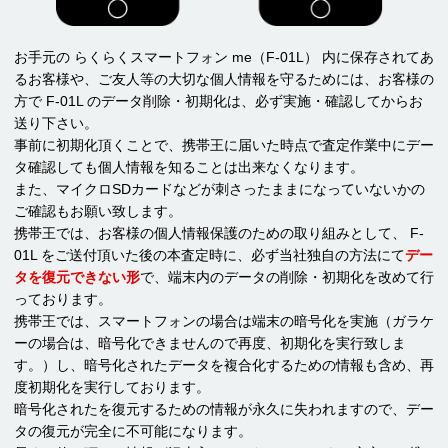
お手元の らくらくスマートフォン me（F-01L） 内に保存されてあ
るお客様や、ご友人等の大切な個人情報を守るためには、お客様の
方で F-01L のデータ削除・初期化は、必ず実施・確認してからお
送り下さい。
事前に初期化頂くことで、携帯王に届いた時点で査定作業中にデー
タ確認しても個人情報を知ることは出来なくなります。
また、マイクロSDカードなどが刺さったままになっていないかの
ご確認もお願い致します。
携帯王では、お客様の個人情報保護のための取り組みとして、 F-
01L をご送付頂いた後の本査定時に、必ず当社独自の方法にて
デー
タを復元できない形
で、端末内のデータの削除・初期化を改めて行
っております。
携帯王では、スマートフォンの場合は端末の暗号化を実施（ガラケ
ーの場合は、暗号化できませんので再度、初期化を実行致しま
す。）し、暗号化されたデータを複合化するための情報も含め、再
度初期化を実行しております。
暗号化されたを復元するための情報が永久に失われますので、デー
タの復元が完全に不可能になります。