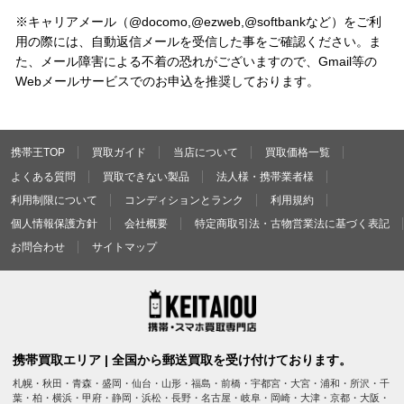
※キャリアメール（@docomo,@ezweb,@softbankなど）をご利
用の際には、自動返信メールを受信した事をご確認ください。ま
た、メール障害による不着の恐れがございますので、Gmail等の
Webメールサービスでのお申込を推奨しております。
携帯王TOP
買取ガイド
当店について
買取価格一覧
よくある質問
買取できない製品
法人様・携帯業者様
利用制限について
コンディションとランク
利用規約
個人情報保護方針
会社概要
特定商取引法・古物営業法に基づく表記
お問合わせ
サイトマップ
携帯買取エリア | 全国から郵送買取を受け付けております。
札幌・秋田・青森・盛岡・仙台・山形・福島・前橋・宇都宮・大宮・浦和・所沢・千
葉・柏・横浜・甲府・静岡・浜松・長野・名古屋・岐阜・岡崎・大津・京都・大阪・