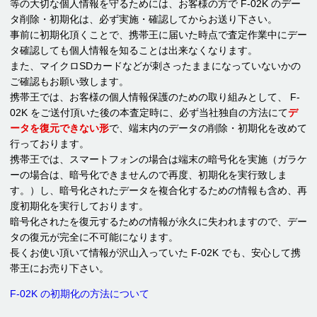
等の大切な個人情報を守るためには、お客様の方で F-02K のデー
タ削除・初期化は、必ず実施・確認してからお送り下さい。
事前に初期化頂くことで、携帯王に届いた時点で査定作業中にデー
タ確認しても個人情報を知ることは出来なくなります。
また、マイクロSDカードなどが刺さったままになっていないかの
ご確認もお願い致します。
携帯王では、お客様の個人情報保護のための取り組みとして、 F-
02K をご送付頂いた後の本査定時に、必ず当社独自の方法にて
デ
ータを復元できない形
で、端末内のデータの削除・初期化を改めて
行っております。
携帯王では、スマートフォンの場合は端末の暗号化を実施（ガラケ
ーの場合は、暗号化できませんので再度、初期化を実行致しま
す。）し、暗号化されたデータを複合化するための情報も含め、再
度初期化を実行しております。
暗号化されたを復元するための情報が永久に失われますので、デー
タの復元が完全に不可能になります。
長くお使い頂いて情報が沢山入っていた F-02K でも、安心して携
帯王にお売り下さい。
F-02K の初期化の方法について