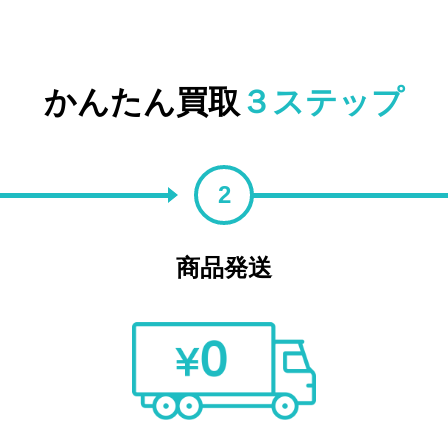
かんたん買取
３ステップ
2
商品発送