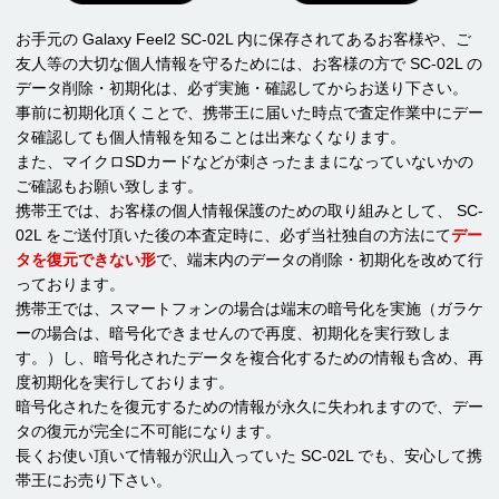
お手元の Galaxy Feel2 SC-02L 内に保存されてあるお客様や、ご
友人等の大切な個人情報を守るためには、お客様の方で SC-02L の
データ削除・初期化は、必ず実施・確認してからお送り下さい。
事前に初期化頂くことで、携帯王に届いた時点で査定作業中にデー
タ確認しても個人情報を知ることは出来なくなります。
また、マイクロSDカードなどが刺さったままになっていないかの
ご確認もお願い致します。
携帯王では、お客様の個人情報保護のための取り組みとして、 SC-
02L をご送付頂いた後の本査定時に、必ず当社独自の方法にて
デー
タを復元できない形
で、端末内のデータの削除・初期化を改めて行
っております。
携帯王では、スマートフォンの場合は端末の暗号化を実施（ガラケ
ーの場合は、暗号化できませんので再度、初期化を実行致しま
す。）し、暗号化されたデータを複合化するための情報も含め、再
度初期化を実行しております。
暗号化されたを復元するための情報が永久に失われますので、デー
タの復元が完全に不可能になります。
長くお使い頂いて情報が沢山入っていた SC-02L でも、安心して携
帯王にお売り下さい。