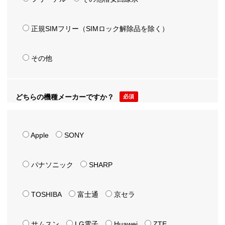
正規SIMフリー（SIMロック解除品を除く）
その他
どちらの機種メーカーですか？
必須
Apple
SONY
パナソニック
SHARP
TOSHIBA
富士通
京セラ
サムスン
LG電子
Huawei
ZTE