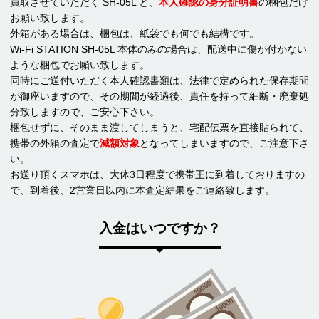
買取させていただく SH-05L と、
本人確認の身分証明書
の梱包だけ
お願い致します。
外箱がある場合は、梱包は、紙袋でも何でも結構です。
Wi-Fi STATION SH-05L 本体のみの場合は、配送中に傷が付かない
ような梱包でお願い致します。
同時にご送付いただく本人確認書類は、法律で定められた保存期間
が御座いますので、その期間が経過後、責任を持って細断・廃棄処
分致しますので、ご安心下さい。
梱包せずに、そのまま渡してしまうと、宅配伝票を直接貼られて、
携帯の外箱の査定で
減額対象
となってしまいますので、ご注意下さ
い。
お送り頂くスマホは、大体3日程度で携帯王に到着しておりますの
で、到着後、2営業日以内に本査定結果をご連絡致します。
入金はいつですか？