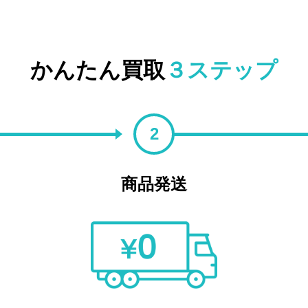
かんたん買取
３ステップ
2
商品発送