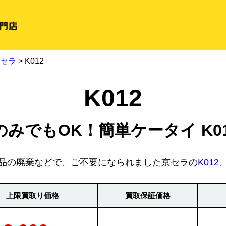
セラ
> K012
K012
のみでもOK！簡単ケータイ K
品の廃棄などで、ご不要になられました京セラの
K012
上限買取り価格
買取保証価格