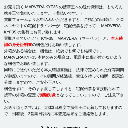
お売り頂く MARVERA KYF35 の携帯王への送付費用は、もちろん
携帯王で負担いたします。（着払いです。）
買取フォームよりお申込みいただきますと、ご指定の日時に、クロ
ネコヤマトの宅配ドライバーが、宅配伝票を持って、 MARVERA
KYF35 の集荷にお伺い致します。
買取させていただく KYF35 MARVERA （マーベラ） と、
本人確
認の身分証明書
の梱包だけお願い致します。
外箱がある場合は、梱包は、紙袋でも何でも結構です。
MARVERA KYF35 本体のみの場合は、配送中に傷が付かないよう
な梱包でお願い致します。
同時にご送付いただく本人確認書類は、法律で定められた保存期間
が御座いますので、その期間が経過後、責任を持って細断・廃棄処
分致しますので、ご安心下さい。
梱包せずに、そのまま渡してしまうと、宅配伝票を直接貼られて、
携帯の外箱の査定で
減額対象
となってしまいますので、ご注意下さ
い。
お送り頂くスマホは、大体3日程度で携帯王に到着しておりますの
で、到着後、2営業日以内に本査定結果をご連絡致します。