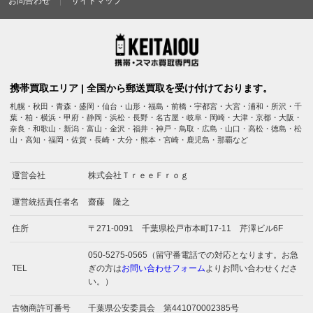
お問合わせ
サイトマップ
携帯買取エリア | 全国から郵送買取を受け付けております。
札幌・秋田・青森・盛岡・仙台・山形・福島・前橋・宇都宮・大宮・浦和・所沢・千
葉・柏・横浜・甲府・静岡・浜松・長野・名古屋・岐阜・岡崎・大津・京都・大阪・
奈良・和歌山・新潟・富山・金沢・福井・神戸・鳥取・広島・山口・高松・徳島・松
山・高知・福岡・佐賀・長崎・大分・熊本・宮崎・鹿児島・那覇など
運営会社
株式会社ＴｒｅｅＦｒｏｇ
運営統括責任者名
齋藤 隆之
住所
〒271-0091 千葉県松戸市本町17-11 芹澤ビル6F
050-5275-0565（留守番電話での対応となります。お急
TEL
ぎの方は
お問い合わせフォーム
よりお問い合わせくださ
い。）
古物商許可番号
千葉県公安委員会 第441070002385号