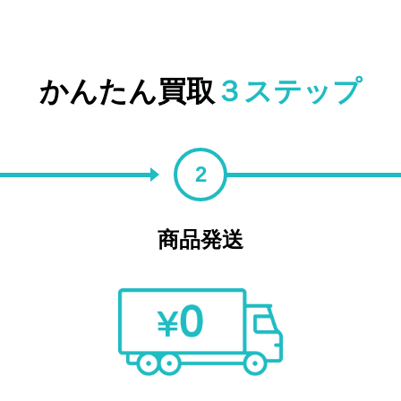
かんたん買取
３ステップ
2
商品発送