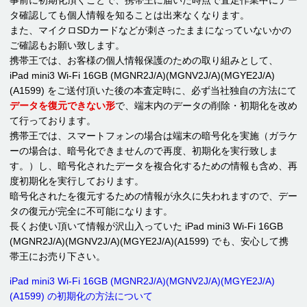
タ確認しても個人情報を知ることは出来なくなります。
また、マイクロSDカードなどが刺さったままになっていないかの
ご確認もお願い致します。
携帯王では、お客様の個人情報保護のための取り組みとして、
iPad mini3 Wi-Fi 16GB (MGNR2J/A)(MGNV2J/A)(MGYE2J/A)
(A1599) をご送付頂いた後の本査定時に、必ず当社独自の方法にて
データを復元できない形
で、端末内のデータの削除・初期化を改め
て行っております。
携帯王では、スマートフォンの場合は端末の暗号化を実施（ガラケ
ーの場合は、暗号化できませんので再度、初期化を実行致しま
す。）し、暗号化されたデータを複合化するための情報も含め、再
度初期化を実行しております。
暗号化されたを復元するための情報が永久に失われますので、デー
タの復元が完全に不可能になります。
長くお使い頂いて情報が沢山入っていた iPad mini3 Wi-Fi 16GB
(MGNR2J/A)(MGNV2J/A)(MGYE2J/A)(A1599) でも、安心して携
帯王にお売り下さい。
iPad mini3 Wi-Fi 16GB (MGNR2J/A)(MGNV2J/A)(MGYE2J/A)
(A1599) の初期化の方法について