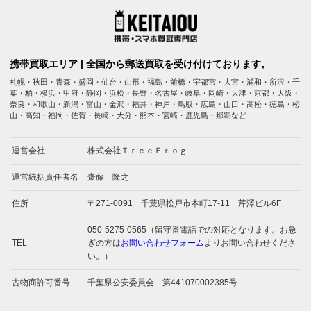
携帯買取エリア | 全国から郵送買取を受け付けております。
札幌・秋田・青森・盛岡・仙台・山形・福島・前橋・宇都宮・大宮・浦和・所沢・千
葉・柏・横浜・甲府・静岡・浜松・長野・名古屋・岐阜・岡崎・大津・京都・大阪・
奈良・和歌山・新潟・富山・金沢・福井・神戸・鳥取・広島・山口・高松・徳島・松
山・高知・福岡・佐賀・長崎・大分・熊本・宮崎・鹿児島・那覇など
運営会社
株式会社ＴｒｅｅＦｒｏｇ
運営統括責任者名
齋藤 隆之
住所
〒271-0091 千葉県松戸市本町17-11 芹澤ビル6F
050-5275-0565（留守番電話での対応となります。お急
TEL
ぎの方は
お問い合わせフォーム
よりお問い合わせくださ
い。）
古物商許可番号
千葉県公安委員会 第441070002385号