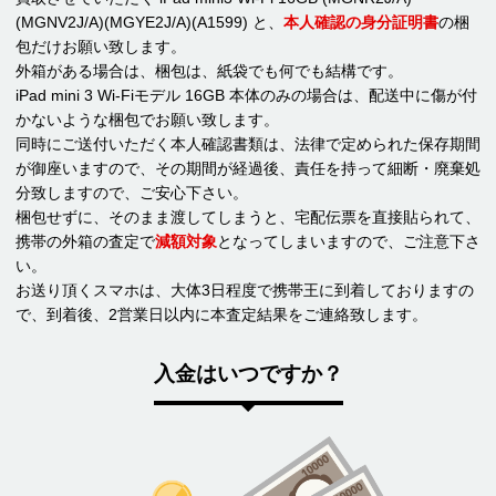
(MGNV2J/A)(MGYE2J/A)(A1599) と、
本人確認の身分証明書
の梱
包だけお願い致します。
外箱がある場合は、梱包は、紙袋でも何でも結構です。
iPad mini 3 Wi-Fiモデル 16GB 本体のみの場合は、配送中に傷が付
かないような梱包でお願い致します。
同時にご送付いただく本人確認書類は、法律で定められた保存期間
が御座いますので、その期間が経過後、責任を持って細断・廃棄処
分致しますので、ご安心下さい。
梱包せずに、そのまま渡してしまうと、宅配伝票を直接貼られて、
携帯の外箱の査定で
減額対象
となってしまいますので、ご注意下さ
い。
お送り頂くスマホは、大体3日程度で携帯王に到着しておりますの
で、到着後、2営業日以内に本査定結果をご連絡致します。
入金はいつですか？