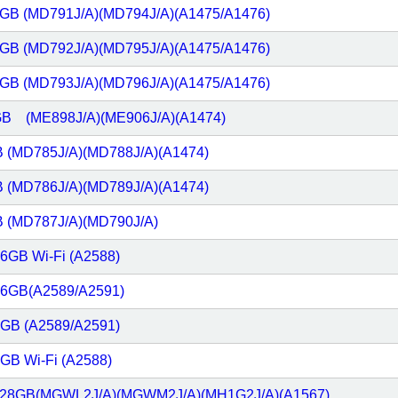
 16GB (MD791J/A)(MD794J/A)(A1475/A1476)
 32GB (MD792J/A)(MD795J/A)(A1475/A1476)
 64GB (MD793J/A)(MD796J/A)(A1475/A1476)
28GB (ME898J/A)(ME906J/A)(A1474)
GB (MD785J/A)(MD788J/A)(A1474)
GB (MD786J/A)(MD789J/A)(A1474)
GB (MD787J/A)(MD790J/A)
6GB Wi-Fi (A2588)
56GB(A2589/A2591)
GB (A2589/A2591)
GB Wi-Fi (A2588)
ar 128GB(MGWL2J/A)(MGWM2J/A)(MH1G2J/A)(A1567)