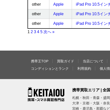
other
Apple
iPad Pro 10.5インチ
other
Apple
iPad Pro 10.5イン
other
Apple
iPad Pro 10.5インチ
1
2
3
4
5
次へ »
携帯王TOP
買取ガイド
当店について
コンディションとランク
利用規約
個人情
携帯買取エリア | 
札幌・秋田・青森・盛岡
大津・京都・大阪・奈良
宮崎・鹿児島・那覇など