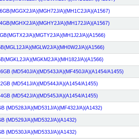
ar 16GB(MGGX2J/A)(MGH72J/A)(MH1C2J/A)(A1567)
ar 64GB(MGHX2J/A)(MGHY2J/A)(MH172J/A)(A1567)
128GB(MGTX2J/A)(MGTY2J/A)(MH1J2J/A)(A1566)
16GB(MGL12J/A)(MGLW2J/A)(MH0W2J/A)(A1566)
64GB(MGKL2J/A)(MGKM2J/A)(MH182J/A)(A1566)
r 16GB (MD540J/A)(MD543J/A)(MF450J/A)(A1454/A1455)
r 32GB (MD541J/A)(MD544J/A)(A1454/A1455)
r 64GB (MD542J/A)(MD545J/A)(A1454/A1455)
6GB (MD528J/A)(MD531J/A)(MF432J/A)(A1432)
2GB (MD529J/A)(MD532J/A)(A1432)
4GB (MD530J/A)(MD533J/A)(A1432)