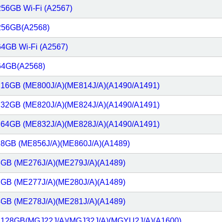
56GB Wi-Fi (A2567)
256GB(A2568)
4GB Wi-Fi (A2567)
64GB(A2568)
ar 16GB (ME800J/A)(ME814J/A)(A1490/A1491)
ar 32GB (ME820J/A)(ME824J/A)(A1490/A1491)
ar 64GB (ME832J/A)(ME828J/A)(A1490/A1491)
128GB (ME856J/A)(ME860J/A)(A1489)
16GB (ME276J/A)(ME279J/A)(A1489)
32GB (ME277J/A)(ME280J/A)(A1489)
64GB (ME278J/A)(ME281J/A)(A1489)
ar 128GB(MGJ22J/A)(MGJ32J/A)(MGYU2J/A)(A1600)