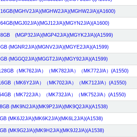
lar 16GB(MGHV2J/A)(MGHW2J/A)(MGHW2J/A)(A1600)
ar 64GB(MGJ02J/A)(MGJ12J/A)(MGYN2J/A)(A1600)
 128GB (MGP32J/A)(MGP42J/A)(MGYK2J/A)(A1599)
 16GB (MGNR2J/A)(MGNV2J/A)(MGYE2J/A)(A1599)
 64GB (MGGQ2J/A)(MGGT2J/A)(MGY92J/A)(A1599)
ular 128GB（MK762J/A）（MK782J/A）（MK772J/A）(A1550)
ular 16GB（MK6Y2J/A）（MK702J/A）（MK712J/A）(A1550)
ular 64GB（MK722J/A）（MK732J/A）（MK752J/A）(A1550)
 128GB (MK9N2J/A)(MK9P2J/A)(MK9Q2J/A)(A1538)
16GB (MK6J2J/A)(MK6K2J/A)(MK6L2J/A)(A1538)
64GB (MK9G2J/A)(MK9H2J/A)(MK9J2J/A)(A1538)