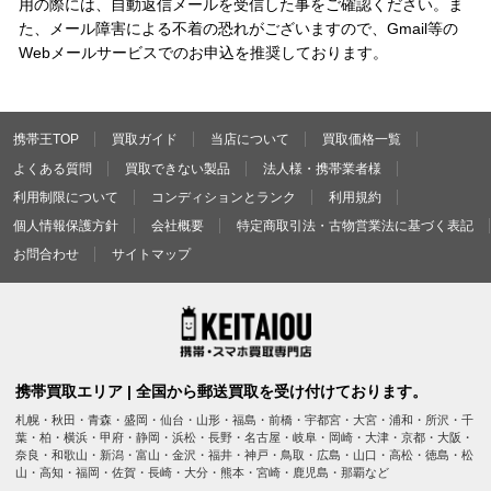
用の際には、自動返信メールを受信した事をご確認ください。ま
た、メール障害による不着の恐れがございますので、Gmail等の
Webメールサービスでのお申込を推奨しております。
携帯王TOP
買取ガイド
当店について
買取価格一覧
よくある質問
買取できない製品
法人様・携帯業者様
利用制限について
コンディションとランク
利用規約
個人情報保護方針
会社概要
特定商取引法・古物営業法に基づく表記
お問合わせ
サイトマップ
携帯買取エリア | 全国から郵送買取を受け付けております。
札幌・秋田・青森・盛岡・仙台・山形・福島・前橋・宇都宮・大宮・浦和・所沢・千
葉・柏・横浜・甲府・静岡・浜松・長野・名古屋・岐阜・岡崎・大津・京都・大阪・
奈良・和歌山・新潟・富山・金沢・福井・神戸・鳥取・広島・山口・高松・徳島・松
山・高知・福岡・佐賀・長崎・大分・熊本・宮崎・鹿児島・那覇など