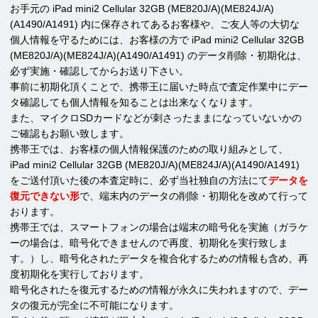
お手元の iPad mini2 Cellular 32GB (ME820J/A)(ME824J/A)
(A1490/A1491) 内に保存されてあるお客様や、ご友人等の大切な
個人情報を守るためには、お客様の方で iPad mini2 Cellular 32GB
(ME820J/A)(ME824J/A)(A1490/A1491) のデータ削除・初期化は、
必ず実施・確認してからお送り下さい。
事前に初期化頂くことで、携帯王に届いた時点で査定作業中にデー
タ確認しても個人情報を知ることは出来なくなります。
また、マイクロSDカードなどが刺さったままになっていないかの
ご確認もお願い致します。
携帯王では、お客様の個人情報保護のための取り組みとして、
iPad mini2 Cellular 32GB (ME820J/A)(ME824J/A)(A1490/A1491)
をご送付頂いた後の本査定時に、必ず当社独自の方法にて
データを
復元できない形
で、端末内のデータの削除・初期化を改めて行って
おります。
携帯王では、スマートフォンの場合は端末の暗号化を実施（ガラケ
ーの場合は、暗号化できませんので再度、初期化を実行致しま
す。）し、暗号化されたデータを複合化するための情報も含め、再
度初期化を実行しております。
暗号化されたを復元するための情報が永久に失われますので、デー
タの復元が完全に不可能になります。