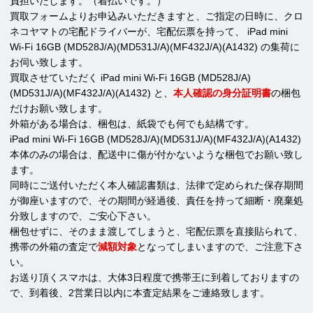
負担いたします。（着払いです。）
買取フォームよりお申込みいただきますと、ご指定の日時に、クロ
ネコヤマトの宅配ドライバーが、宅配伝票を持って、 iPad mini
Wi-Fi 16GB (MD528J/A)(MD531J/A)(MF432J/A)(A1432) の集荷に
お伺い致します。
買取させていただく iPad mini Wi-Fi 16GB (MD528J/A)
(MD531J/A)(MF432J/A)(A1432) と、
本人確認の身分証明書
の梱包
だけお願い致します。
外箱がある場合は、梱包は、紙袋でも何でも結構です。
iPad mini Wi-Fi 16GB (MD528J/A)(MD531J/A)(MF432J/A)(A1432)
本体のみの場合は、配送中に傷が付かないような梱包でお願い致し
ます。
同時にご送付いただく本人確認書類は、法律で定められた保存期間
が御座いますので、その期間が経過後、責任を持って細断・廃棄処
分致しますので、ご安心下さい。
梱包せずに、そのまま渡してしまうと、宅配伝票を直接貼られて、
携帯の外箱の査定で
減額対象
となってしまいますので、ご注意下さ
い。
お送り頂くスマホは、大体3日程度で携帯王に到着しておりますの
で、到着後、2営業日以内に本査定結果をご連絡致します。