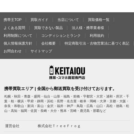
携帯王TOP
買取ガイド
当店について
買取価格一覧
よくある質問
買取できない製品
法人様・携帯業者様
利用制限について
コンディションとランク
利用規約
個人情報保護方針
会社概要
特定商取引法・古物営業法に基づく表記
お問合わせ
サイトマップ
携帯買取エリア | 全国から郵送買取を受け付けております。
札幌・秋田・青森・盛岡・仙台・山形・福島・前橋・宇都宮・大宮・浦和・所沢・千
葉・柏・横浜・甲府・静岡・浜松・長野・名古屋・岐阜・岡崎・大津・京都・大阪・
奈良・和歌山・新潟・富山・金沢・福井・神戸・鳥取・広島・山口・高松・徳島・松
山・高知・福岡・佐賀・長崎・大分・熊本・宮崎・鹿児島・那覇など
運営会社
株式会社ＴｒｅｅＦｒｏｇ