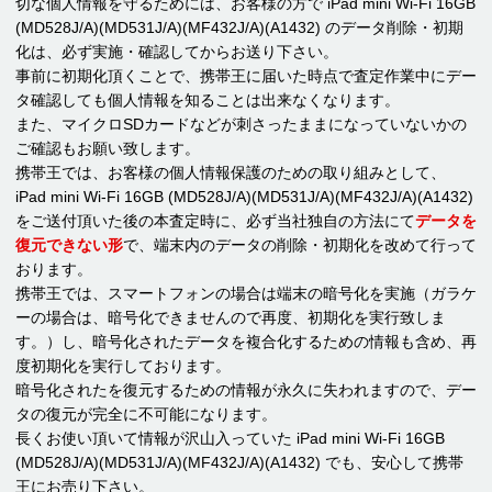
切な個人情報を守るためには、お客様の方で iPad mini Wi-Fi 16GB
(MD528J/A)(MD531J/A)(MF432J/A)(A1432) のデータ削除・初期
化は、必ず実施・確認してからお送り下さい。
事前に初期化頂くことで、携帯王に届いた時点で査定作業中にデー
タ確認しても個人情報を知ることは出来なくなります。
また、マイクロSDカードなどが刺さったままになっていないかの
ご確認もお願い致します。
携帯王では、お客様の個人情報保護のための取り組みとして、
iPad mini Wi-Fi 16GB (MD528J/A)(MD531J/A)(MF432J/A)(A1432)
をご送付頂いた後の本査定時に、必ず当社独自の方法にて
データを
復元できない形
で、端末内のデータの削除・初期化を改めて行って
おります。
携帯王では、スマートフォンの場合は端末の暗号化を実施（ガラケ
ーの場合は、暗号化できませんので再度、初期化を実行致しま
す。）し、暗号化されたデータを複合化するための情報も含め、再
度初期化を実行しております。
暗号化されたを復元するための情報が永久に失われますので、デー
タの復元が完全に不可能になります。
長くお使い頂いて情報が沢山入っていた iPad mini Wi-Fi 16GB
(MD528J/A)(MD531J/A)(MF432J/A)(A1432) でも、安心して携帯
王にお売り下さい。