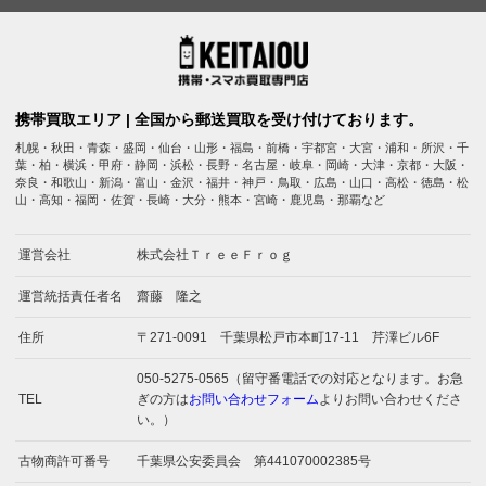
携帯買取エリア | 全国から郵送買取を受け付けております。
札幌・秋田・青森・盛岡・仙台・山形・福島・前橋・宇都宮・大宮・浦和・所沢・千
葉・柏・横浜・甲府・静岡・浜松・長野・名古屋・岐阜・岡崎・大津・京都・大阪・
奈良・和歌山・新潟・富山・金沢・福井・神戸・鳥取・広島・山口・高松・徳島・松
山・高知・福岡・佐賀・長崎・大分・熊本・宮崎・鹿児島・那覇など
運営会社
株式会社ＴｒｅｅＦｒｏｇ
運営統括責任者名
齋藤 隆之
住所
〒271-0091 千葉県松戸市本町17-11 芹澤ビル6F
050-5275-0565（留守番電話での対応となります。お急
TEL
ぎの方は
お問い合わせフォーム
よりお問い合わせくださ
い。）
古物商許可番号
千葉県公安委員会 第441070002385号