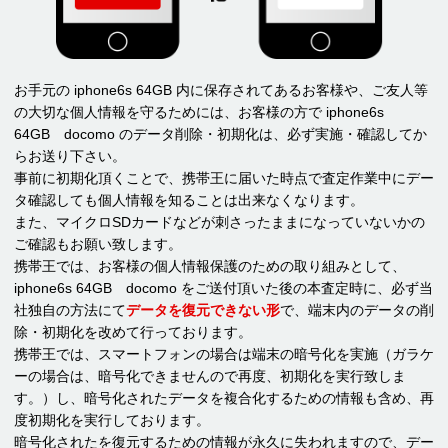
お手元の iphone6s 64GB 内に保存されてあるお客様や、ご友人等
の大切な個人情報を守るためには、お客様の方で iphone6s
64GB docomo のデータ削除・初期化は、必ず実施・確認してか
らお送り下さい。
事前に初期化頂くことで、携帯王に届いた時点で査定作業中にデー
タ確認しても個人情報を知ることは出来なくなります。
また、マイクロSDカードなどが刺さったままになっていないかの
ご確認もお願い致します。
携帯王では、お客様の個人情報保護のための取り組みとして、
iphone6s 64GB docomo をご送付頂いた後の本査定時に、必ず当
社独自の方法にて
データを復元できない形
で、端末内のデータの削
除・初期化を改めて行っております。
携帯王では、スマートフォンの場合は端末の暗号化を実施（ガラケ
ーの場合は、暗号化できませんので再度、初期化を実行致しま
す。）し、暗号化されたデータを複合化するための情報も含め、再
度初期化を実行しております。
暗号化されたを復元するための情報が永久に失われますので、デー