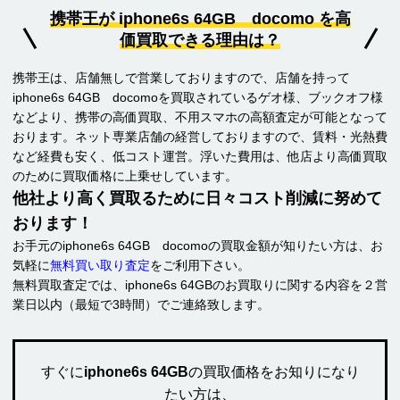
携帯王が iphone6s 64GB docomo を高
価買取できる理由は？
携帯王は、店舗無しで営業しておりますので、店舗を持って
iphone6s 64GB docomoを買取されているゲオ様、ブックオフ様
などより、携帯の高価買取、不用スマホの高額査定が可能となって
おります。ネット専業店舗の経営しておりますので、賃料・光熱費
など経費も安く、低コスト運営。浮いた費用は、他店より高価買取
のために買取価格に上乗せしています。
他社より高く買取るために日々コスト削減に努めて
おります！
お手元のiphone6s 64GB docomoの買取金額が知りたい方は、お
気軽に
無料買い取り査定
をご利用下さい。
無料買取査定では、iphone6s 64GBのお買取りに関する内容を２営
業日以内（最短で3時間）でご連絡致します。
すぐに
iphone6s 64GB
の買取価格をお知りになり
たい方は、