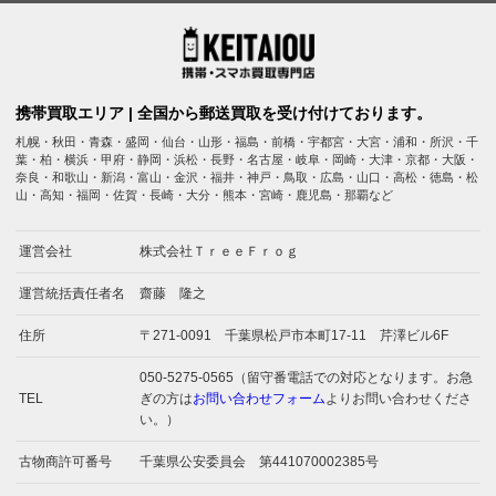
携帯買取エリア | 全国から郵送買取を受け付けております。
札幌・秋田・青森・盛岡・仙台・山形・福島・前橋・宇都宮・大宮・浦和・所沢・千
葉・柏・横浜・甲府・静岡・浜松・長野・名古屋・岐阜・岡崎・大津・京都・大阪・
奈良・和歌山・新潟・富山・金沢・福井・神戸・鳥取・広島・山口・高松・徳島・松
山・高知・福岡・佐賀・長崎・大分・熊本・宮崎・鹿児島・那覇など
運営会社
株式会社ＴｒｅｅＦｒｏｇ
運営統括責任者名
齋藤 隆之
住所
〒271-0091 千葉県松戸市本町17-11 芹澤ビル6F
050-5275-0565（留守番電話での対応となります。お急
TEL
ぎの方は
お問い合わせフォーム
よりお問い合わせくださ
い。）
古物商許可番号
千葉県公安委員会 第441070002385号