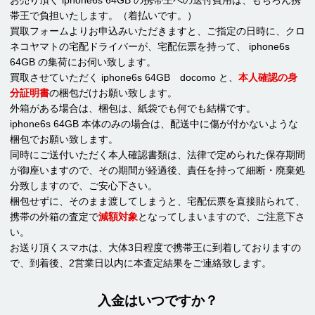
帯王で負担いたします。（着払いです。）
買取フォームよりお申込みいただきますと、ご指定の日時に、クロ
ネコヤマトの宅配ドライバーが、宅配伝票を持って、 iphone6s
64GB の集荷にお伺い致します。
買取させていただく iphone6s 64GB docomo と、
本人確認の身
分証明書
の梱包だけお願い致します。
外箱がある場合は、梱包は、紙袋でも何でも結構です。
iphone6s 64GB 本体のみの場合は、配送中に傷が付かないような
梱包でお願い致します。
同時にご送付いただく本人確認書類は、法律で定められた保存期間
が御座いますので、その期間が経過後、責任を持って細断・廃棄処
分致しますので、ご安心下さい。
梱包せずに、そのまま渡してしまうと、宅配伝票を直接貼られて、
携帯の外箱の査定で
減額対象
となってしまいますので、ご注意下さ
い。
お送り頂くスマホは、大体3日程度で携帯王に到着しておりますの
で、到着後、2営業日以内に本査定結果をご連絡致します。
入金はいつですか？